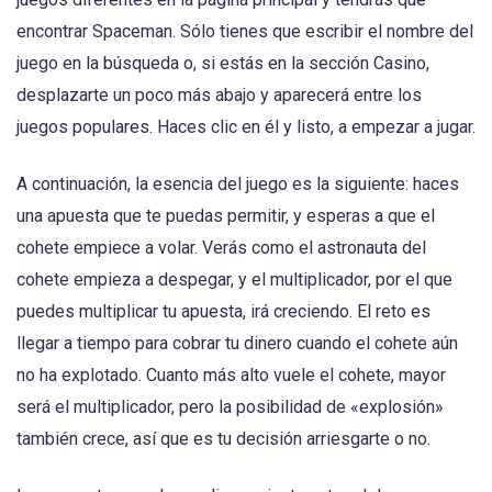
encontrar Spaceman. Sólo tienes que escribir el nombre del
juego en la búsqueda o, si estás en la sección Casino,
desplazarte un poco más abajo y aparecerá entre los
juegos populares. Haces clic en él y listo, a empezar a jugar.
A continuación, la esencia del juego es la siguiente: haces
una apuesta que te puedas permitir, y esperas a que el
cohete empiece a volar. Verás como el astronauta del
cohete empieza a despegar, y el multiplicador, por el que
puedes multiplicar tu apuesta, irá creciendo. El reto es
llegar a tiempo para cobrar tu dinero cuando el cohete aún
no ha explotado. Cuanto más alto vuele el cohete, mayor
será el multiplicador, pero la posibilidad de «explosión»
también crece, así que es tu decisión arriesgarte o no.