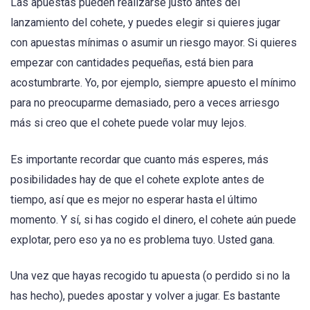
Las apuestas pueden realizarse justo antes del
lanzamiento del cohete, y puedes elegir si quieres jugar
con apuestas mínimas o asumir un riesgo mayor. Si quieres
empezar con cantidades pequeñas, está bien para
acostumbrarte. Yo, por ejemplo, siempre apuesto el mínimo
para no preocuparme demasiado, pero a veces arriesgo
más si creo que el cohete puede volar muy lejos.
Es importante recordar que cuanto más esperes, más
posibilidades hay de que el cohete explote antes de
tiempo, así que es mejor no esperar hasta el último
momento. Y sí, si has cogido el dinero, el cohete aún puede
explotar, pero eso ya no es problema tuyo. Usted gana.
Una vez que hayas recogido tu apuesta (o perdido si no la
has hecho), puedes apostar y volver a jugar. Es bastante